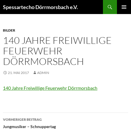
Zum
Suchen
Spessartecho Dörrmorsbach e.V.
Inhalt
PRIMÄR
springen
MENÜ
BILDER
140 JAHRE FREIWILLIGE
FEUERWEHR
DÖRRMORSBACH
21. MAI 2017
ADMIN
140 Jahre Freiwillige Feuerwehr Dörrmorsbach
Beitragsnavigation
VORHERIGER BEITRAG
Jungmusiker – Schnuppertag