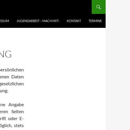
ESSUM
JUGENDARBEIT – MACH MIT!
KONTAKT
TERMINE
NG
persönlichen
genen Daten
tzlichen
ung.
hne Angabe
eren Seiten
ift oder E-
glich, stets