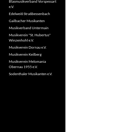
Blasmusikverband Vorspessart
e.V.
Edelweiß Straßbessenbach
Gailbacher Musikanten
Musikverband Untermain
Musikverein "St. Hubertus"
Winzenhohl e.V.
Musikverein Dornau e.V.
Musikverein Keilberg
Musikverein Melomania
Obernau 1955 e.V.
Sodenthaler Musikanten e.V.