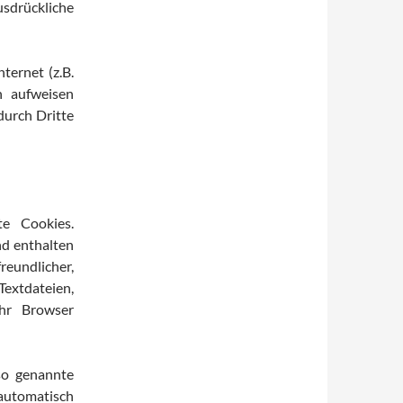
usdrückliche
ternet (z.B.
n aufweisen
durch Dritte
te Cookies.
nd enthalten
reundlicher,
Textdateien,
hr Browser
so genannte
 automatisch