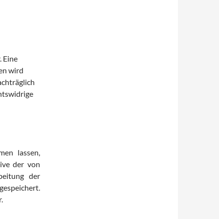
 Eine
en wird
chträglich
htswidrige
men lassen,
ive der von
beitung der
gespeichert.
.