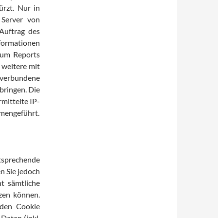
rzt. Nur in
 Server von
Auftrag des
ormationen
 um Reports
 weitere mit
verbundene
bringen. Die
mittelte IP-
mengeführt.
tsprechende
n Sie jedoch
ht sämtliche
zen können.
 den Cookie
Daten (inkl.