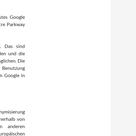
stes Google
atre Parkway
“. Das sind
den und die
glichen. Die
e Benutzung
on Google in
nymisierung
nnerhalb von
in anderen
opäischen