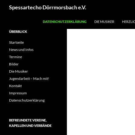
Zum
Suchen
Spessartecho Dörrmorsbach e.V.
Inhalt
springen
DATENSCHUTZERKLÄRUNG
DIE MUSIKER
HERZLI
ÜBERBLICK
Startseite
News und Infos
Termine
Bilder
Die Musiker
Jugendarbeit – Mach mit!
Kontakt
Impressum
Datenschutzerklärung
BEFREUNDETE VEREINE,
KAPELLEN UND VERBÄNDE