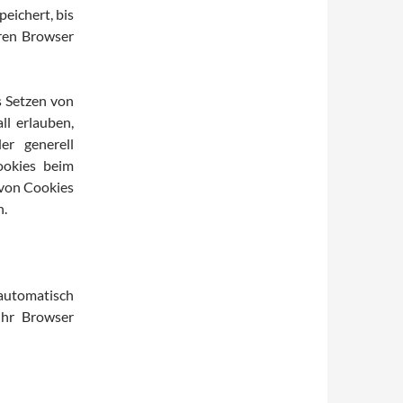
eichert, bis
hren Browser
s Setzen von
ll erlauben,
r generell
ookies beim
 von Cookies
n.
utomatisch
Ihr Browser