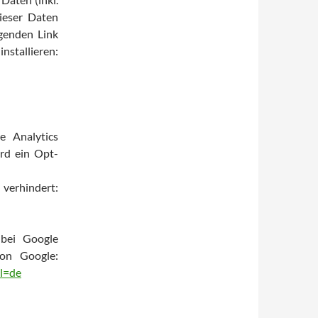
ieser Daten
genden Link
tallieren:
e Analytics
ird ein Opt-
verhindert:
bei Google
von Google:
hl=de